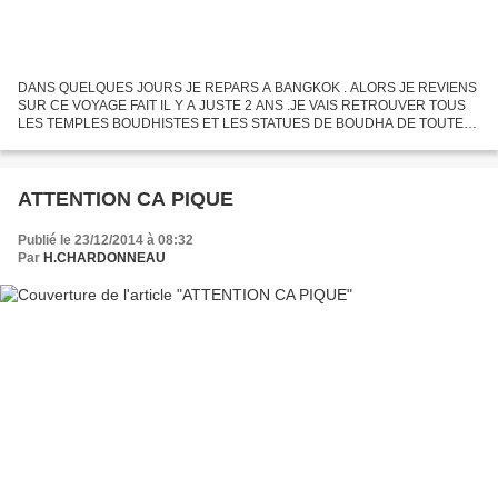
DANS QUELQUES JOURS JE REPARS A BANGKOK . ALORS JE REVIENS
SUR CE VOYAGE FAIT IL Y A JUSTE 2 ANS .JE VAIS RETROUVER TOUS
LES TEMPLES BOUDHISTES ET LES STATUES DE BOUDHA DE TOUTES
SORTES . MON AMIE NUSH AUSSI J'ESPERE . THAILANDE NOVEMBRE
2012 JE VIENS...
ATTENTION CA PIQUE
Publié le 23/12/2014 à 08:32
Par
H.CHARDONNEAU