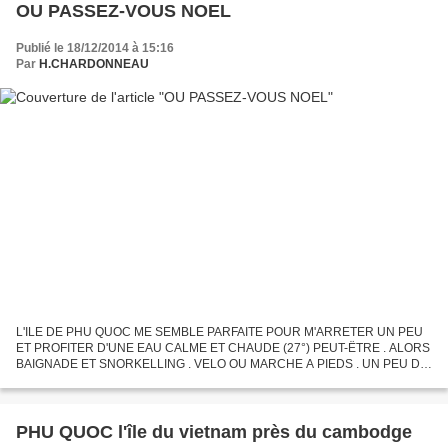
OU PASSEZ-VOUS NOEL
Publié le 18/12/2014 à 15:16
Par
H.CHARDONNEAU
L'ILE DE PHU QUOC ME SEMBLE PARFAITE POUR M'ARRETER UN PEU
ET PROFITER D'UNE EAU CALME ET CHAUDE (27°) PEUT-ËTRE . ALORS
BAIGNADE ET SNORKELLING . VELO OU MARCHE A PIEDS . UN PEU DE
MOTO EN PASSAGERE . ACTUELLEMENT LES VENTS SONT TRES
FORTS ET LES SORTIES...
PHU QUOC l'île du vietnam près du cambodge