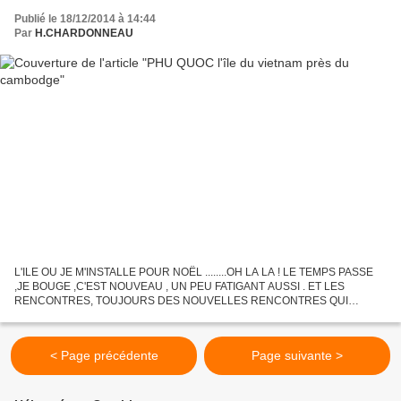
Publié le 18/12/2014 à 14:44
Par
H.CHARDONNEAU
L'ILE OU JE M'INSTALLE POUR NOËL ........OH LA LA ! LE TEMPS PASSE
,JE BOUGE ,C'EST NOUVEAU , UN PEU FATIGANT AUSSI . ET LES
RENCONTRES, TOUJOURS DES NOUVELLES RENCONTRES QUI
M'EMPECHENT DE GARDER DU TEMPS LIBRE . JE SUIS ARRIVEE A LA
CAPITALE SAIGON...
< Page précédente
Page suivante >