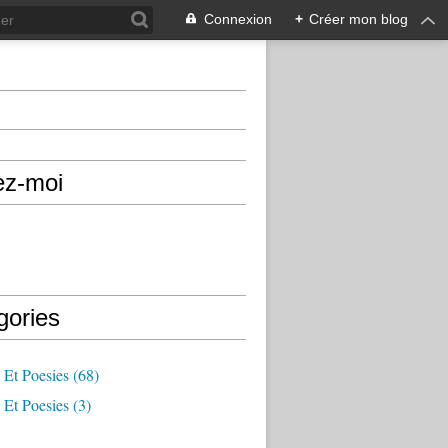
Connexion
+
Créer mon blog
ez-moi
gories
 Et Poesies
(68)
 Et Poesies
(3)