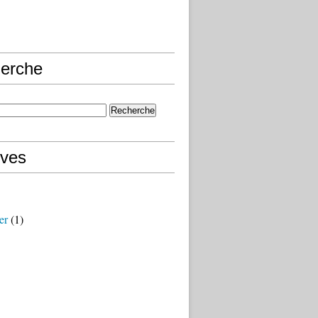
erche
ives
er
(1)