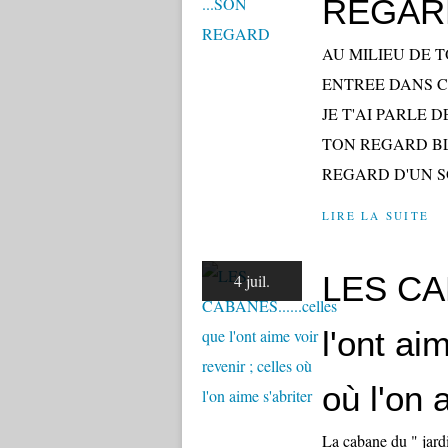
REGAR
AU MILIEU DE 
ENTREE DANS C
JE T'AI PARLE 
TON REGARD BL
REGARD D'UN S
LIRE LA SUITE
LES CAB
4 juil.
l'ont ai
où l'on 
La cabane du " jardi