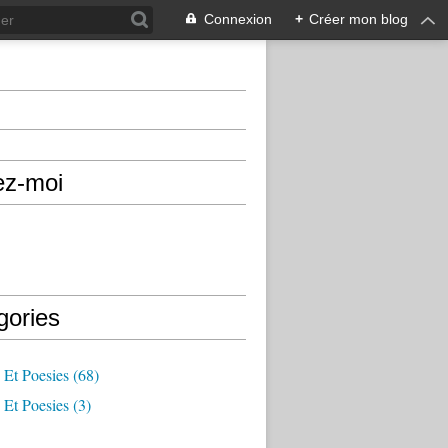
Connexion
+
Créer mon blog
ez-moi
gories
 Et Poesies
(68)
 Et Poesies
(3)