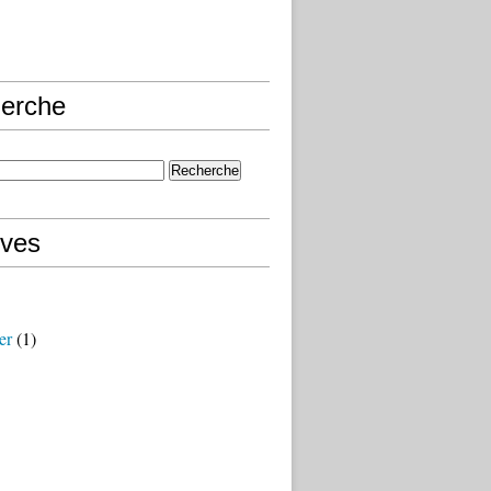
erche
ives
er
(1)