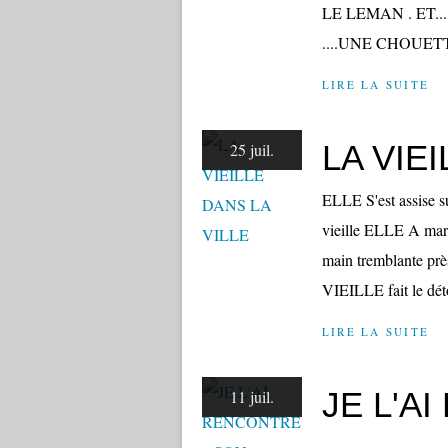
LE LEMAN . ET.
....UNE CHOUETT
LIRE LA SUITE
LA VIE
25 juil.
ELLE S'est assise s
vieille ELLE A marc
main tremblante près
VIEILLE fait le déto
LIRE LA SUITE
JE L'A
11 juil.