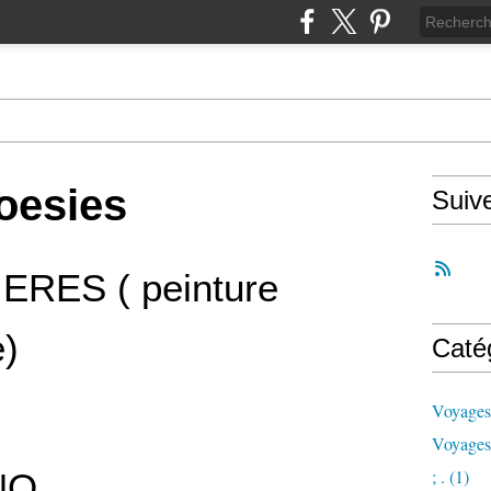
oesies
Suiv
ERES ( peinture
e)
Caté
Voyages
Voyages
; .
(1)
NO