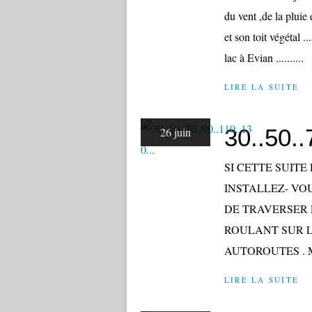
du vent ,de la pluie 
et son toit végétal .
lac à Evian ..........
LIRE LA SUITE
30..50..
26 juin
SI CETTE SUITE 
INSTALLEZ- VO
DE TRAVERSER 
ROULANT SUR L
AUTOROUTES . M
LIRE LA SUITE