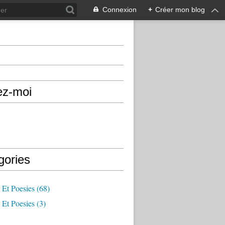
Connexion
+
Créer mon blog
ez-moi
gories
 Et Poesies
(68)
 Et Poesies
(3)