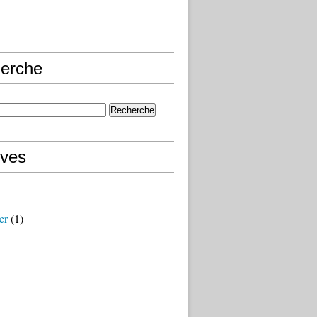
erche
ives
er
(1)