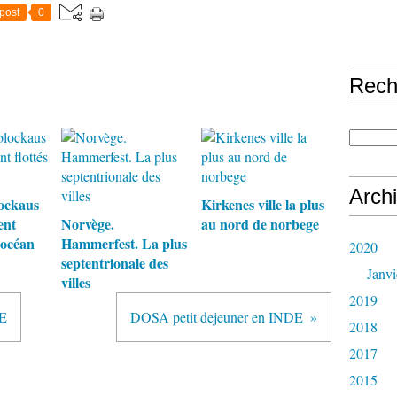
post
0
Rech
Arch
ockaus
Kirkenes ville la plus
ent
Norvège.
au nord de norbege
l'océan
Hammerfest. La plus
2020
septentrionale des
Janvi
villes
2019
E
DOSA petit dejeuner en INDE
2018
2017
2015