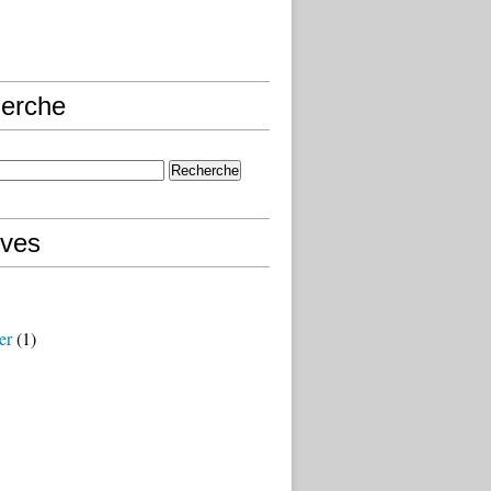
erche
ives
er
(1)