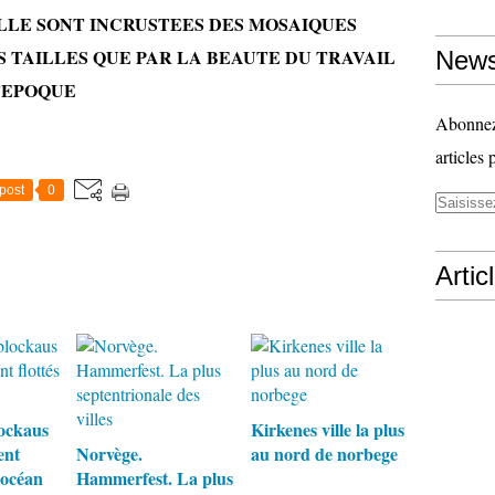
ELLE SONT INCRUSTEES DES MOSAIQUES
 TAILLES QUE PAR LA BEAUTE DU TRAVAIL
News
L'EPOQUE
Abonnez-
articles 
post
0
Artic
ockaus
Kirkenes ville la plus
ent
Norvège.
au nord de norbege
l'océan
Hammerfest. La plus