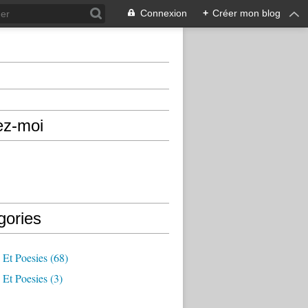
Connexion
+
Créer mon blog
ez-moi
gories
 Et Poesies
(68)
 Et Poesies
(3)